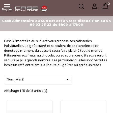
0

Rayons
Cash Alimentaire du Sud Est est à votre disposition au 04
89 03 23 23 de 8h00 à 17h00
Cash Alimentaire du sud-est vous propose ses pâtisseries
individuelles. Le goût sucré et succulent de ces tartelettes et
donuts au moment du dessert saura faire plaisir à tout le monde.
Pâtisseries aux fruits, au chocolat ou au sucre, ces gâteaux sauront
séduire le plus grands nombre. Les parts individuelles sont parfaites
lors d'un café entre amis, à l'heure du goûter ou après un repas

Nom, A à Z
Affichage 1-15 de 15 article(s)