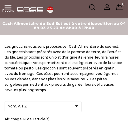
0

Rayons
Cash Alimentaire du Sud Est est à votre disposition au 04
89 03 23 23 de 8h00 à 17h00
Les gnocchis vous sont proposés par Cash Alimentaire du sud-est.
Les gnocchis sont préparés avec de la pomme de terre, de l’œuf et
du blé. Les gnocchis sont un plat d'origine italienne, leurs rainures
caractéristiques vous permettront de les déguster avec de la sauce
tomate ou pesto. Les gnocchis sont souvent préparés en gratin,
avec du fromage. Ces pâtes pourront accompagner vos légumes
ou vos viandes, dans vos plats les plus savoureux. Les pâtes
surgelées permettent aux produits de garder leurs délicieuses
saveurs plus longtemps

Nom, A à Z
Affichage 1-1 de 1 article(s)