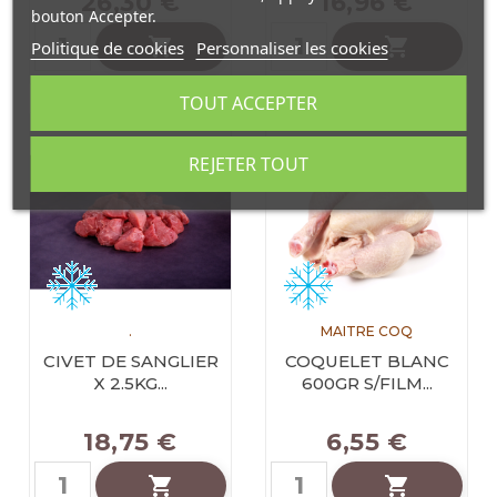
26,30 €
16,96 €
bouton Accepter.


Politique de cookies
Personnaliser les cookies
TOUT ACCEPTER
REJETER TOUT
.
MAITRE COQ
CIVET DE SANGLIER
COQUELET BLANC
X 2.5KG...
600GR S/FILM...
18,75 €
6,55 €

