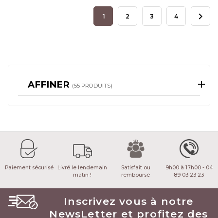

1
2
3
4
AFFINER
(55 PRODUITS)
Paiement sécurisé
Livré le lendemain
Satisfait ou
9h00 à 17h00 - 04
matin !
remboursé
89 03 23 23
Inscrivez vous à notre
NewsLetter et profitez des