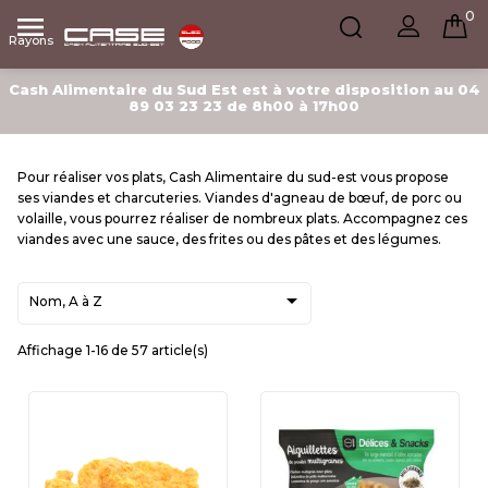
0

Rayons
Cash Alimentaire du Sud Est est à votre disposition au 04
89 03 23 23 de 8h00 à 17h00
Pour réaliser vos plats, Cash Alimentaire du sud-est vous propose
ses viandes et charcuteries. Viandes d'agneau de bœuf, de porc ou
volaille, vous pourrez réaliser de nombreux plats. Accompagnez ces
viandes avec une sauce, des frites ou des pâtes et des légumes.

Nom, A à Z
Affichage 1-16 de 57 article(s)