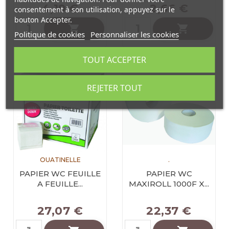
4,19 €
2,66 €
consentement à son utilisation, appuyez sur le
bouton Accepter.


Politique de cookies
Personnaliser les cookies
TOUT ACCEPTER
REJETER TOUT
OUATINELLE
.
PAPIER WC FEUILLE
PAPIER WC
A FEUILLE...
MAXIROLL 1000F X...
27,07 €
22,37 €