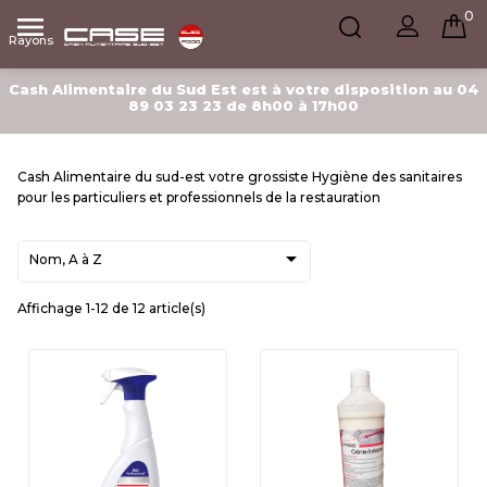
0

Rayons
Cash Alimentaire du Sud Est est à votre disposition au 04
89 03 23 23 de 8h00 à 17h00
Cash Alimentaire du sud-est votre grossiste Hygiène des sanitaires
pour les particuliers et professionnels de la restauration

Nom, A à Z
Affichage 1-12 de 12 article(s)