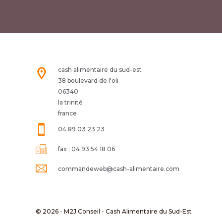
cash alimentaire du sud-est
38 boulevard de l'oli
06340
la trinité
france
04 89 03 23 23
fax :
04 93 54 18 06
commandeweb@cash-alimentaire.com
© 2026 - M2J Conseil - Cash Alimentaire du Sud-Est