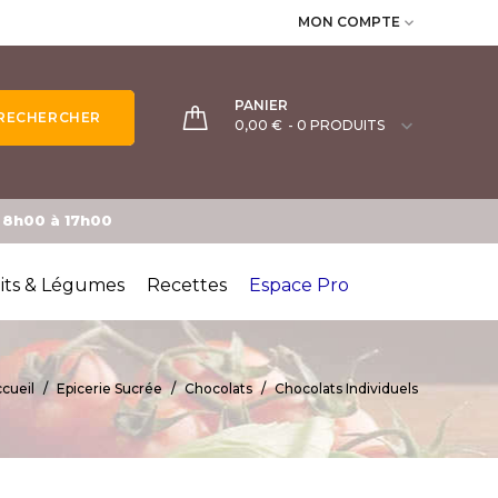
MON COMPTE

PANIER
RECHERCHER

0,00 €
- 0 PRODUITS
e 8h00 à 17h00
its & Légumes
Recettes
Espace Pro
cueil
Epicerie Sucrée
Chocolats
Chocolats Individuels