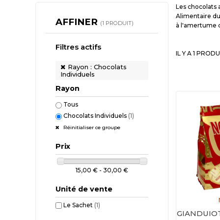
Les chocolats 
Alimentaire du
AFFINER
(1 PRODUIT)
à l'amertume d
Filtres actifs
IL Y A 1 PRODU
Rayon : Chocolats
Individuels
Rayon
Tous
Chocolats Individuels
(1)
Réinitialiser ce groupe
Prix
15,00 € - 30,00 €
Unité de vente
Le Sachet
(1)
GIANDUIOT