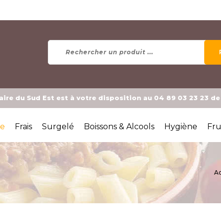
ire du Sud Est est à votre disposition au 04 89 03 23 23 d
ée
Frais
Surgelé
Boissons & Alcools
Hygiène
Fru
Ac