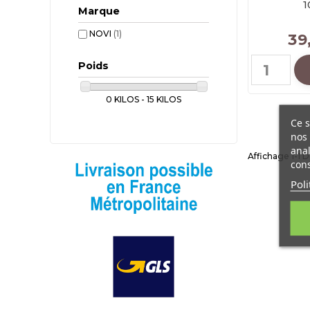
1
Marque
NOVI
(1)
39
Poids
0 KILOS - 15 KILOS
Ce s
nos 
anal
Affichage 1-1 De
cons
Poli