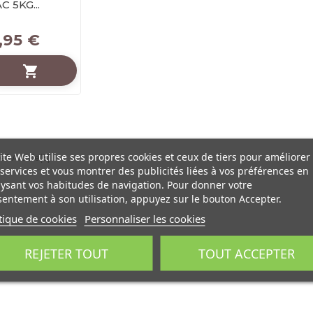
C 5KG...
,95 €

ite Web utilise ses propres cookies et ceux de tiers pour améliorer
 1 Article(s)
services et vous montrer des publicités liées à vos préférences en
ysant vos habitudes de navigation. Pour donner votre
entement à son utilisation, appuyez sur le bouton Accepter.
tique de cookies
Personnaliser les cookies
REJETER TOUT
TOUT ACCEPTER