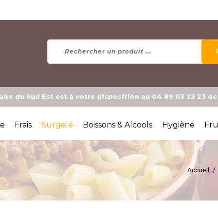
ire du Sud Est est à votre disposition au 04 89 03 23 23 d
ée
Frais
Surgelé
Boissons & Alcools
Hygiène
Fru
Accueil