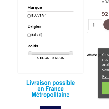
VRA
Marque
92
BLUVER
(1)
Origine
Italie
(1)
Poids
Ce s
Affichage 1-1 De
0 KILOS - 15 KILOS
nos 
anal
cons
Poli