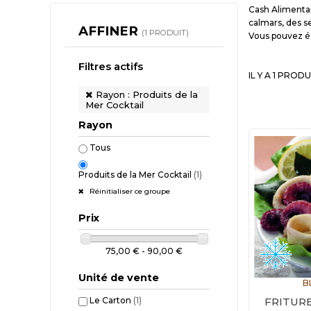
Cash Alimentai
calmars, des s
AFFINER
(1 PRODUIT)
Vous pouvez ég
Filtres actifs
IL Y A 1 PRODU
Rayon : Produits de la
Mer Cocktail
Rayon
Tous
Produits de la Mer Cocktail
(1)
Réinitialiser ce groupe
Prix
75,00 € - 90,00 €
Unité de vente
B
FRITURE
Le Carton
(1)