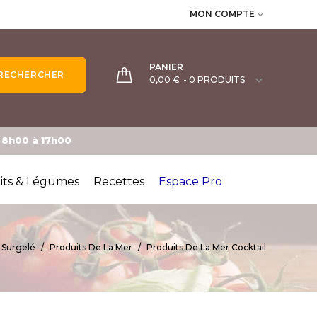
MON COMPTE

PANIER
RECHERCHER

0,00 €
- 0 PRODUITS
e 8h00 à 17h00
its & Légumes
Recettes
Espace Pro
Surgelé
Produits De La Mer
Produits De La Mer Cocktail