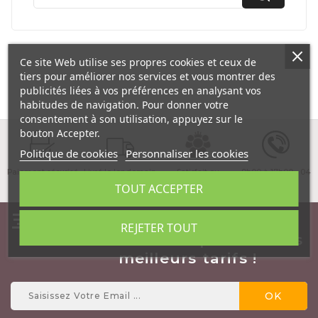
Ce site Web utilise ses propres cookies et ceux de
tiers pour améliorer nos services et vous montrer des
publicités liées à vos préférences en analysant vos
habitudes de navigation. Pour donner votre
consentement à son utilisation, appuyez sur le
bouton Accepter.
Politique de cookies
Personnaliser les cookies
Paiement sécurisé
Livré le lendemain
Satisfait ou
9h00 à 17h00 - 04
matin !
remboursé
89 03 23 23
TOUT ACCEPTER
Inscrivez vous à notre
REJETER TOUT
NewsLetter et profitez des
meilleurs tarifs !