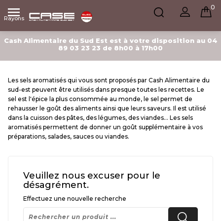
0

Rayons
Cash Alimentaire du Sud Est est à votre disposition au 04
89 03 23 23 de 8h00 à 17h00
Les sels aromatisés qui vous sont proposés par Cash Alimentaire du
sud-est peuvent être utilisés dans presque toutes les recettes. Le
sel est l'épice la plus consommée au monde, le sel permet de
rehausser le goût des aliments ainsi que leurs saveurs. Il est utilisé
dans la cuisson des pâtes, des légumes, des viandes... Les sels
aromatisés permettent de donner un goût supplémentaire à vos
préparations, salades, sauces ou viandes.
Veuillez nous excuser pour le
désagrément.
Effectuez une nouvelle recherche