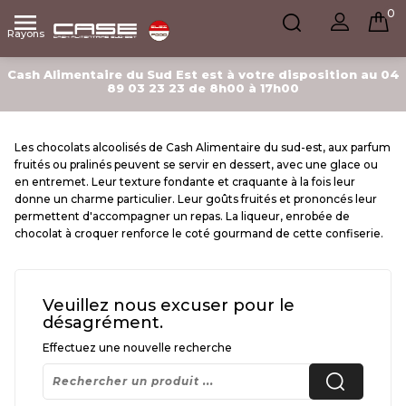
0

Rayons
Cash Alimentaire du Sud Est est à votre disposition au 04
89 03 23 23 de 8h00 à 17h00
Les chocolats alcoolisés de Cash Alimentaire du sud-est, aux parfum
fruités ou pralinés peuvent se servir en dessert, avec une glace ou
en entremet. Leur texture fondante et craquante à la fois leur
donne un charme particulier. Leur goûts fruités et prononcés leur
permettent d'accompagner un repas. La liqueur, enrobée de
chocolat à croquer renforce le coté gourmand de cette confiserie.
Veuillez nous excuser pour le
désagrément.
Effectuez une nouvelle recherche