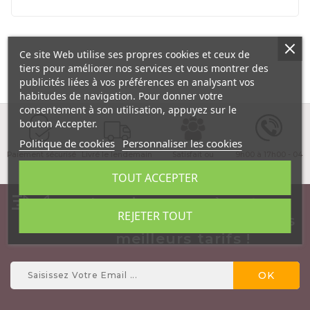
Ce site Web utilise ses propres cookies et ceux de
tiers pour améliorer nos services et vous montrer des
publicités liées à vos préférences en analysant vos
habitudes de navigation. Pour donner votre
consentement à son utilisation, appuyez sur le
bouton Accepter.
Politique de cookies
Personnaliser les cookies
Paiement sécurisé
Livré le lendemain
Satisfait ou
9h00 à 17h00 - 04
matin !
remboursé
89 03 23 23
TOUT ACCEPTER
Inscrivez vous à notre
REJETER TOUT
NewsLetter et profitez des
meilleurs tarifs !