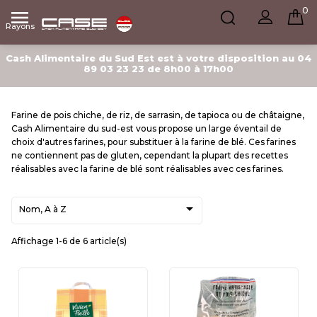
0

Rayons
Cash Alimentaire du Sud Est est à votre disposition au 04
89 03 23 23 de 8h00 à 17h00
Farine de pois chiche, de riz, de sarrasin, de tapioca ou de châtaigne,
Cash Alimentaire du sud-est vous propose un large éventail de
choix d'autres farines, pour substituer à la farine de blé. Ces farines
ne contiennent pas de gluten, cependant la plupart des recettes
réalisables avec la farine de blé sont réalisables avec ces farines.

Nom, A à Z
Affichage 1-6 de 6 article(s)