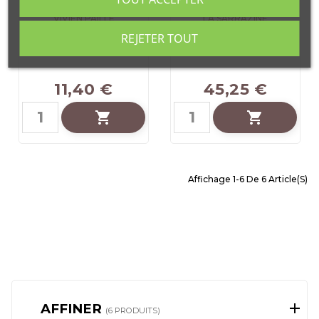
VIVIEN PAILLE
LA SARRAZINE
FARINE DE RIZ
FARINE DE SARRASIN
REJETER TOUT
SACHET 5KG
SAC 1KG...
11,40 €
45,25 €


Affichage 1-6 De 6 Article(s)
AFFINER
(6 PRODUITS)