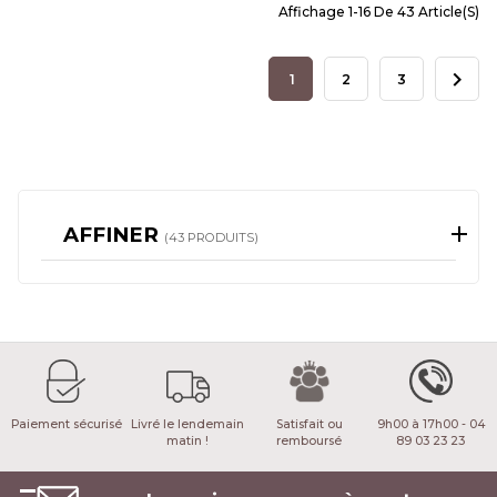
Affichage 1-16 De 43 Article(s)

1
2
3
AFFINER
(43 PRODUITS)
Paiement sécurisé
Livré le lendemain
Satisfait ou
9h00 à 17h00 - 04
matin !
remboursé
89 03 23 23