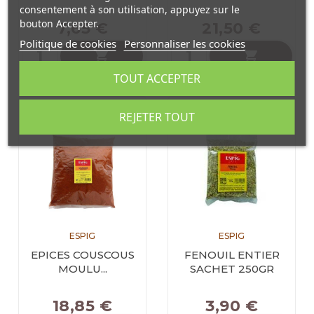
consentement à son utilisation, appuyez sur le
bouton Accepter.
7,65 €
21,50 €
Politique de cookies
Personnaliser les cookies


TOUT ACCEPTER
REJETER TOUT
ESPIG
ESPIG
EPICES COUSCOUS
FENOUIL ENTIER
MOULU...
SACHET 250GR
18,85 €
3,90 €