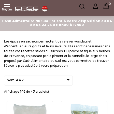
0

Rayons
Cash Alimentaire du Sud Est est à votre disposition au 04
89 03 23 23 de 8h00 à 17h00
Les épices en sachets permettent de relever vos plats et
d'accentuer leurs goûts et leurs saveurs. Elles sont nécessaires dans
toutes vos recettes salées ou sucrées. Du poivre basique aux herbes
de Provence, en passant par le piment et la cannelle, le large choix
proposé par Cash Alimentaire du sud-est vous permettra de trouver
l'épice la plus adaptée à votre préparation.

Nom, A à Z
Affichage 1-16 de 43 article(s)