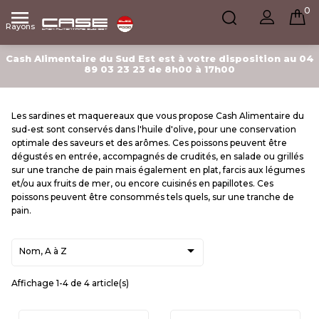
0

Rayons
Cash Alimentaire du Sud Est est à votre disposition au 04
89 03 23 23 de 8h00 à 17h00
Les sardines et maquereaux que vous propose Cash Alimentaire du
sud-est sont conservés dans l'huile d'olive, pour une conservation
optimale des saveurs et des arômes. Ces poissons peuvent être
dégustés en entrée, accompagnés de crudités, en salade ou grillés
sur une tranche de pain mais également en plat, farcis aux légumes
et/ou aux fruits de mer, ou encore cuisinés en papillotes. Ces
poissons peuvent être consommés tels quels, sur une tranche de
pain.

Nom, A à Z
Affichage 1-4 de 4 article(s)