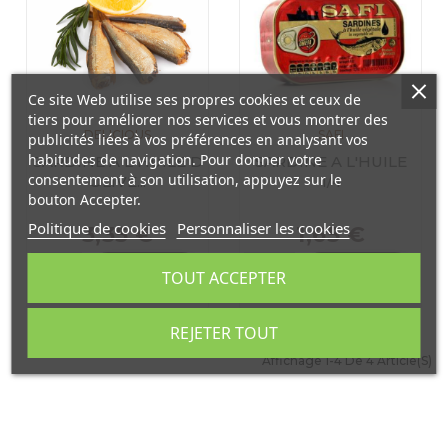
Ce site Web utilise ses propres cookies et ceux de
tiers pour améliorer nos services et vous montrer des
DELICIOUS
SAFI
publicités liées à vos préférences en analysant vos
habitudes de navigation. Pour donner votre
SARDINE A L HUILE D
SARDINE A L'HUILE
consentement à son utilisation, appuyez sur le
OLIVE...
1/4
bouton Accepter.
Politique de cookies
Personnaliser les cookies
3,35 €
1,65 €


TOUT ACCEPTER
REJETER TOUT
Affichage 1-4 De 4 Article(s)