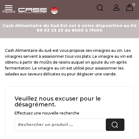
0

Rayons
Cash Alimentaire du Sud Est est à votre disposition au 04
89 03 23 23 de 8h00 à 17h00
Cash Alimentaire du sud-est vous propose ses vinaigres au vin. Les
vinaigres servent à assaisonner tous vos plats. Le vinaigre au vin est
obtenu à partir de moûts de raisins auquel on ajoute du vin après
fermentation. Le vinaigre au vin est utilisé pour assaisonner les
salades aux saveurs délicates ou pour déglacer une viande.
Veuillez nous excuser pour le
désagrément.
Effectuez une nouvelle recherche