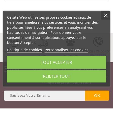
Ce site Web utilise ses propres cookies et ceux de
tiers pour améliorer nos services et vous montrer des
publicités liées à vos préférences en analysant vos
habitudes de navigation. Pour donner votre
consentement à son utilisation, appuyez sur le
bouton Accepter.
Politique de cookies
Personnaliser les cookies
Paiement sécurisé
Livré le lendemain
Satisfait ou
9h00 à 17h00 - 04
matin !
remboursé
89 03 23 23
TOUT ACCEPTER
Inscrivez vous à notre
NewsLetter et profitez des
REJETER TOUT
meilleurs tarifs !