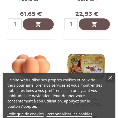
61,65 €
22,93 €


Ce site Web utilise ses propres cookies et ceux de
tiers pour améliorer nos services et vous montrer des
publicités liées à vos préférences en analysant vos
SEGUY
POULE DES CHEFS
habitudes de navigation. Pour donner votre
OEUF GROS 63/73GR
OEUFS FRAIS
consentement à son utilisation, appuyez sur le
FRANCAIS...
MOYEN/GROS...
bouton Accepter.
Politique de cookies
Personnaliser les cookies