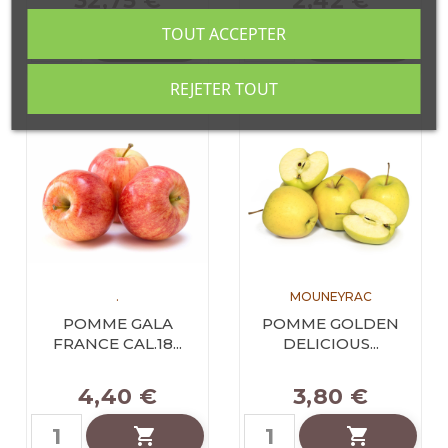
32,75 €
2,42 €
TOUT ACCEPTER


REJETER TOUT
.
MOUNEYRAC
POMME GALA
POMME GOLDEN
FRANCE CAL.18...
DELICIOUS...
4,40 €
3,80 €

