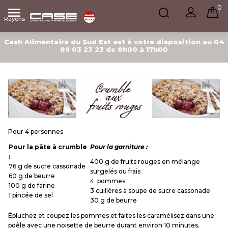
0

Rayons
Cash Alimentaire du Sud Est est à votre disposition au 04
89 03 23 23 de 8h00 à 17h00
Pour 4 personnes
Pour la pâte à crumble
Pour la garniture :
:
400 g de fruits rouges en mélange
76 g de sucre cassonade
surgelés ou frais
60 g de beurre
4 pommes
100 g de farine
3 cuillères à soupe de sucre cassonade
1 pincée de sel
30 g de beurre
Épluchez et coupez les pommes et faites les caramélisez dans une
poêle avec une noisette de beurre durant environ 10 minutes.