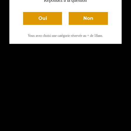
Répondez à la question
Oui
Non
Vous avez choisi une catégorie réservée au + de 18ans.
ANNO DOMINI
ANNO DOMINI
PROSECCO BIO
PROSECCO DOC
VEGAN 11° BT...
EXTRA DRY BIO...
7,78 €
9,43 €

