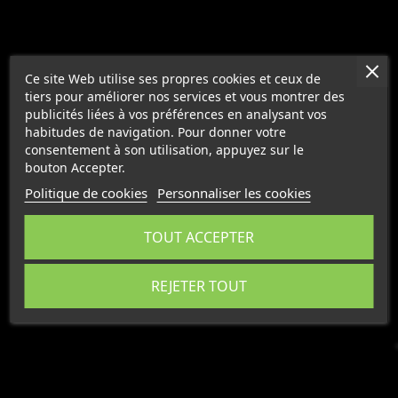
Ce site Web utilise ses propres cookies et ceux de
SERRENISSIMA
ANNO DOMINI
tiers pour améliorer nos services et vous montrer des
PROSECCO
PROSECCO ROSE BIO
publicités liées à vos préférences en analysant vos
MILLESIMATO DOC...
ORGANIC...
habitudes de navigation. Pour donner votre
consentement à son utilisation, appuyez sur le
bouton Accepter.
7,23 €
7,98 €
Politique de cookies
Personnaliser les cookies


TOUT ACCEPTER
REJETER TOUT
Affichage 1-4 De 4 Article(s)