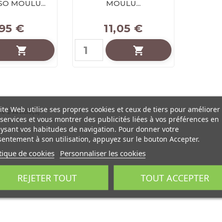
O MOULU...
MOULU...
,95 €
11,05 €


ite Web utilise ses propres cookies et ceux de tiers pour améliorer
e 2 Article(s)
services et vous montrer des publicités liées à vos préférences en
ysant vos habitudes de navigation. Pour donner votre
entement à son utilisation, appuyez sur le bouton Accepter.
tique de cookies
Personnaliser les cookies
REJETER TOUT
TOUT ACCEPTER