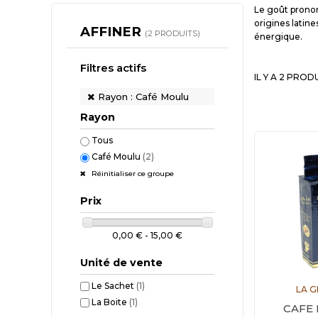
Le goût pronon
origines latine
AFFINER
(2 PRODUITS)
énergique.
Filtres actifs
IL Y A 2 PROD
Rayon : Café Moulu
Rayon
Tous
Café Moulu
(2)
Réinitialiser ce groupe
Prix
0,00 € - 15,00 €
Unité de vente
Le Sachet
(1)
LA 
La Boite
(1)
CAFE