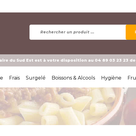
ire du Sud Est est à votre disposition au 04 89 03 23 23 d
ée
Frais
Surgelé
Boissons & Alcools
Hygiène
Fru