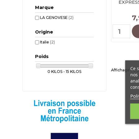
EXPRESS
Marque
7
LA GENOVESE
(2)
Origine
Italie
(2)
Poids
Ce s
Affichage 1-2 D
0 KILOS - 15 KILOS
nos 
anal
cons
Poli