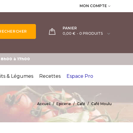
MON COMPTE

PANIER
RECHERCHER

0,00 €
- 0 PRODUITS
e 8h00 à 17h00
its & Légumes
Recettes
Espace Pro
Accueil
Epicerie
Café
Café Moulu