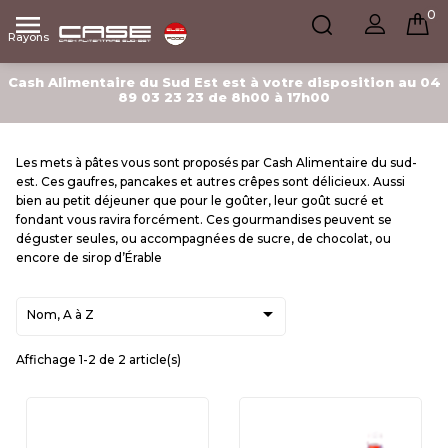
0

Rayons
Cash Alimentaire du Sud Est est à votre disposition au 04
89 03 23 23 de 8h00 à 17h00
Les mets à pâtes vous sont proposés par Cash Alimentaire du sud-
est. Ces gaufres, pancakes et autres crêpes sont délicieux. Aussi
bien au petit déjeuner que pour le goûter, leur goût sucré et
fondant vous ravira forcément. Ces gourmandises peuvent se
déguster seules, ou accompagnées de sucre, de chocolat, ou
encore de sirop d’Érable

Nom, A à Z
Affichage 1-2 de 2 article(s)