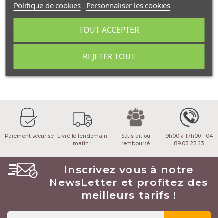
Politique de cookies
Personnaliser les cookies
TOUT ACCEPTER
AFFINER
(2 PRODUITS)
REJETER TOUT
Paiement sécurisé
Livré le lendemain
Satisfait ou
9h00 à 17h00 - 04
matin !
remboursé
89 03 23 23
Inscrivez vous à notre
NewsLetter et profitez des
meilleurs tarifs !