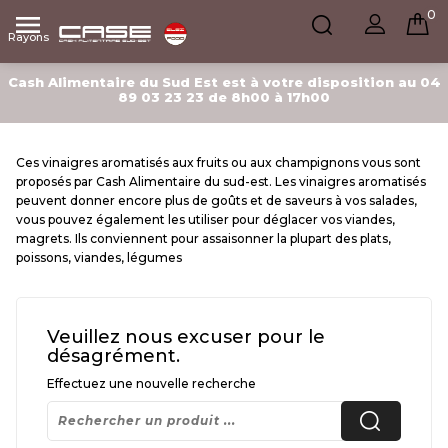
0

Rayons
Cash Alimentaire du Sud Est est à votre disposition au 04
89 03 23 23 de 8h00 à 17h00
Ces vinaigres aromatisés aux fruits ou aux champignons vous sont
proposés par Cash Alimentaire du sud-est. Les vinaigres aromatisés
peuvent donner encore plus de goûts et de saveurs à vos salades,
vous pouvez également les utiliser pour déglacer vos viandes,
magrets. Ils conviennent pour assaisonner la plupart des plats,
poissons, viandes, légumes
Veuillez nous excuser pour le
désagrément.
Effectuez une nouvelle recherche