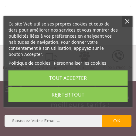
Ce site Web utilise ses propres cookies et ceux de
tiers pour améliorer nos services et vous montrer des
publicités liées à vos préférences en analysant vos
habitudes de navigation. Pour donner votre
consentement à son utilisation, appuyez sur le
bouton Accepter.
Politique de cookies
Personnaliser les cookies
Paiement sécurisé
Livré le lendemain
Satisfait ou
9h00 à 17h00 - 04
matin !
remboursé
89 03 23 23
TOUT ACCEPTER
Inscrivez vous à notre
REJETER TOUT
NewsLetter et profitez des
meilleurs tarifs !