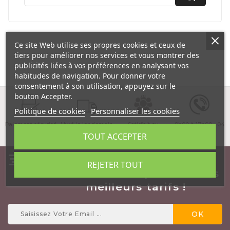
Ce site Web utilise ses propres cookies et ceux de
tiers pour améliorer nos services et vous montrer des
publicités liées à vos préférences en analysant vos
habitudes de navigation. Pour donner votre
consentement à son utilisation, appuyez sur le
bouton Accepter.
Politique de cookies
Personnaliser les cookies
Paiement sécurisé
Livré le lendemain
Satisfait ou
9h00 à 17h00 - 04
matin !
remboursé
89 03 23 23
TOUT ACCEPTER
Inscrivez vous à notre
REJETER TOUT
NewsLetter et profitez des
meilleurs tarifs !