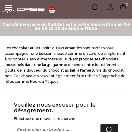
0

Rayons
Cash Alimentaire du Sud Est est à votre disposition au 04
89 03 23 23 de 8h00 à 17h00
Les chocolats au lait, noirs ou aux amandes sont parfaits pour
accompagner une boisson chaude comme un café, ou simplement
à grignoter. Cash Alimentaire du sud-est propose ses chocolats
individuels dans une large gamme de choix entre les différents
goûts, de la douceur du chocolat au lait, à l'amertume du chocolat
noir. Ces chocolats peuvent également être utilisés à l'approche de
fêtes comme Noël ou Pâques.
Veuillez nous excuser pour le
désagrément.
Effectuez une nouvelle recherche