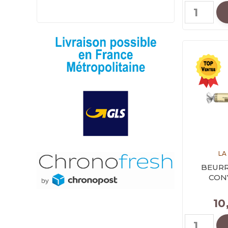
LA
BEURR
CONV
10