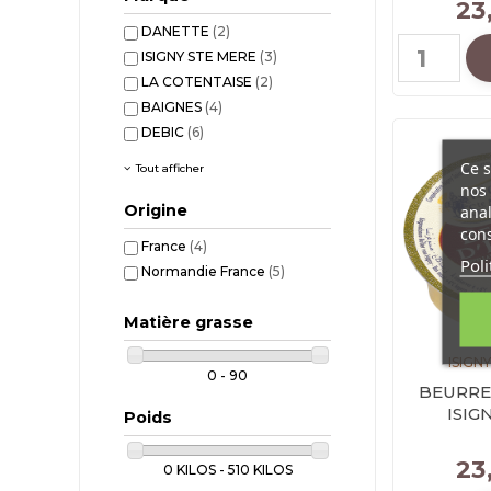
23
DANETTE
(2)
ISIGNY STE MERE
(3)
LA COTENTAISE
(2)
BAIGNES
(4)
DEBIC
(6)
Ce s
Tout afficher
nos 
Origine
anal
cons
France
(4)
Poli
Normandie France
(5)
Matière grasse
ISIGN
0 - 90
BEURRE
ISIGN
Poids
23
0 KILOS - 510 KILOS