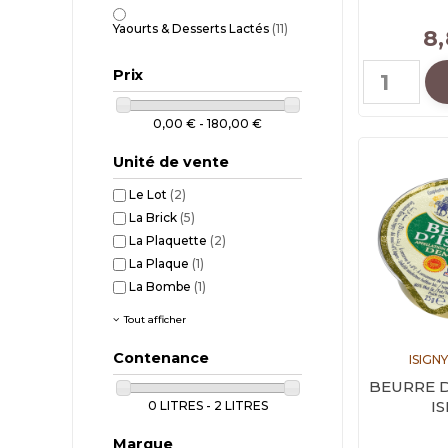
Yaourts & Desserts Lactés
(11)
8
Prix
0,00 € - 180,00 €
Unité de vente
Le Lot
(2)
La Brick
(5)
La Plaquette
(2)
La Plaque
(1)
La Bombe
(1)
Tout afficher
Contenance
ISIGN
BEURRE D
IS
0 LITRES - 2 LITRES
Marque