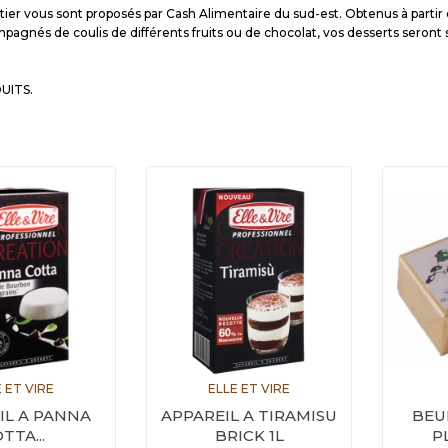
itier vous sont proposés par Cash Alimentaire du sud-est. Obtenus à partir de
pagnés de coulis de différents fruits ou de chocolat, vos desserts seron
DUITS.
 ET VIRE
ELLE ET VIRE
IL A PANNA
APPAREIL A TIRAMISU
BEUR
TTA...
BRICK 1L
P