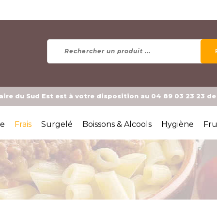
ire du Sud Est est à votre disposition au 04 89 03 23 23 d
ée
Frais
Surgelé
Boissons & Alcools
Hygiène
Fru