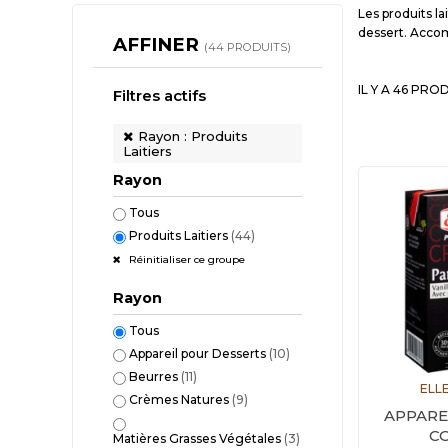
Les produits la
dessert. Accom
AFFINER
(44 PRODUITS)
IL Y A 46 PRO
Filtres actifs
Rayon : Produits
Laitiers
Rayon
Tous
Produits Laitiers
(44)
Réinitialiser ce groupe
Rayon
Tous
Appareil pour Desserts
(10)
Beurres
(11)
ELLE
Crèmes Natures
(9)
APPARE
CO
Matières Grasses Végétales
(3)