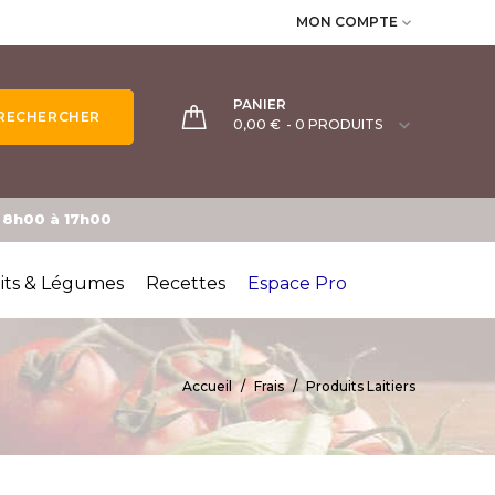
MON COMPTE

PANIER
RECHERCHER

0,00 €
- 0 PRODUITS
e 8h00 à 17h00
its & Légumes
Recettes
Espace Pro
Accueil
Frais
Produits Laitiers