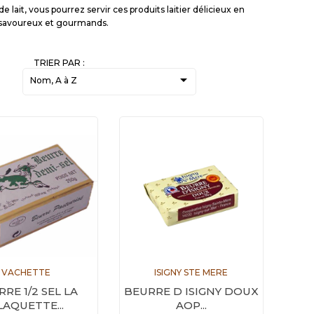
 lait, vous pourrez servir ces produits laitier délicieux en
t savoureux et gourmands.
TRIER PAR :

Nom, A à Z
VACHETTE
ISIGNY STE MERE
RE 1/2 SEL LA
BEURRE D ISIGNY DOUX
LAQUETTE...
AOP...