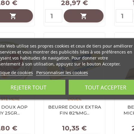
,80 €
28,97 €


ite Web utilise ses propres cookies et ceux de tiers pour améliorer
services et vous montrer des publicités liées à vos préférences en
ysant vos habitudes de navigation. Pour donner votre
entement à son utilisation, appuyez sur le bouton Accepter.
tique de cookies
Personnaliser les cookies
REJETER TOUT
TOUT ACCEPTER
Y STE MERE
LIGUEIL
 DOUX AOP
BEURRE DOUX EXTRA
BE
Y 25GR...
FIN 82%MG...
MICR
,80 €
10,35 €