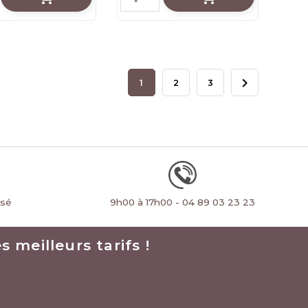

1
2
3
rsé
9h00 à 17h00 - 04 89 03 23 23
 meilleurs tarifs !