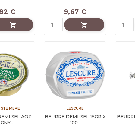
,82 €
9,67 €


Y STE MERE
LESCURE
EMI SEL AOP
BEURRE DEMI-SEL 15GR X
BEURRE
IGNY...
100...