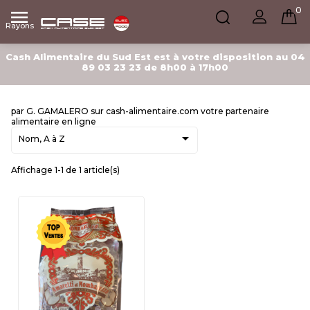
0

Rayons
Cash Alimentaire du Sud Est est à votre disposition au 04
89 03 23 23 de 8h00 à 17h00
par G. GAMALERO sur cash-alimentaire.com votre partenaire
alimentaire en ligne

Nom, A à Z
Affichage 1-1 de 1 article(s)