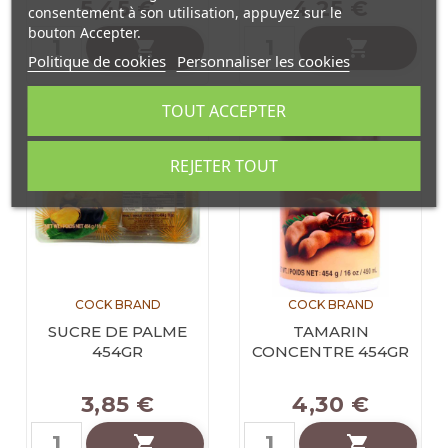
5,45 €
4,25 €
consentement à son utilisation, appuyez sur le
bouton Accepter.


Politique de cookies
Personnaliser les cookies
TOUT ACCEPTER
REJETER TOUT
COCK BRAND
COCK BRAND
SUCRE DE PALME
TAMARIN
454GR
CONCENTRE 454GR
3,85 €
4,30 €

