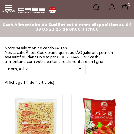
0

Rayons
Cash Alimentaire du Sud Est est à votre disposition au 04
89 03 23 23 de 8h00 à 17h00
Notre sÃ©lection de cacahuÃ¨tes
Nos cacahuÃ¨tes Cook brand qui vous rÃ©galeront pour un
apÃ©ritif ou dans un plat par COCK BRAND sur cash-
alimentaire.com votre partenaire alimentaire en ligne

Nom, A à Z
Affichage 1-11 de 11 article(s)