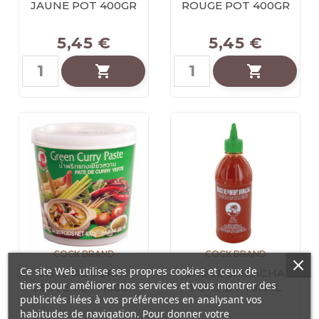
JAUNE POT 400GR
ROUGE POT 400GR
5,45 €
5,45 €


COCK BRAND
COCK BRAND
Ce site Web utilise ses propres cookies et ceux de
PATE DE CURRY
SAUCE SRIRACHA
tiers pour améliorer nos services et vous montrer des
VERTE POT 400GR
FORT BT 793ML
publicités liées à vos préférences en analysant vos
habitudes de navigation. Pour donner votre