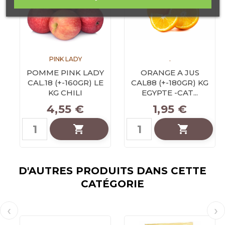
PINK LADY
.
POMME PINK LADY
ORANGE A JUS
CAL.18 (+-160GR) LE
CAL88 (+-180GR) KG
KG CHILI
EGYPTE -CAT...
Prix
Prix
4,55 €
1,95 €


D'AUTRES PRODUITS DANS CETTE
CATÉGORIE