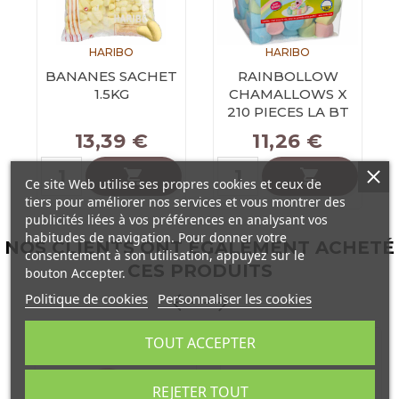
HARIBO
HARIBO
BANANES SACHET
RAINBOLLOW
1.5KG
CHAMALLOWS X
210 PIECES LA BT
Prix
Prix
13,39 €
11,26 €


Ce site Web utilise ses propres cookies et ceux de
tiers pour améliorer nos services et vous montrer des
publicités liées à vos préférences en analysant vos
habitudes de navigation. Pour donner votre
NOS CLIENTS ONT ÉGALEMENT ACHETÉ
consentement à son utilisation, appuyez sur le
CES PRODUITS
bouton Accepter.
Politique de cookies
Personnaliser les cookies
TOUT ACCEPTER
REJETER TOUT