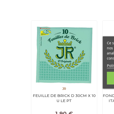
Ce s
nos 
anal
cons
Poli
JR
FEUILLE DE BRICK D 30CM X 10
FOND
U LE PT
IT
Prix
1,90 €