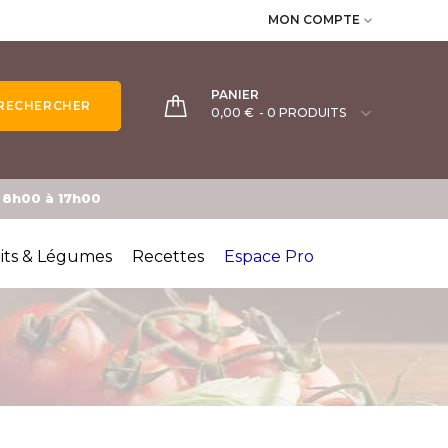
MON COMPTE

PANIER
RECHERCHER

0,00 €
- 0 PRODUITS
e 8h00 à 17h00
its & Légumes
Recettes
Espace Pro