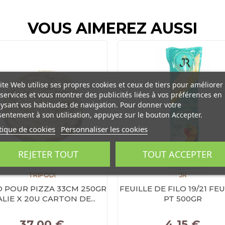
VOUS AIMEREZ AUSSI
ite Web utilise ses propres cookies et ceux de tiers pour améliorer
services et vous montrer des publicités liées à vos préférences en
ysant vos habitudes de navigation. Pour donner votre
entement à son utilisation, appuyez sur le bouton Accepter.
tique de cookies
Personnaliser les cookies
REJETER TOUT
TOUT ACCEPTER
TRIPODI
JR
 POUR PIZZA 33CM 250GR
FEUILLE DE FILO 19/21 FEU
ALIE X 20U CARTON DE...
PT 500GR
Prix
Prix
37,00 €
4,15 €