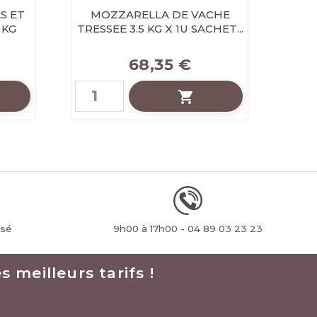
S ET
MOZZARELLA DE VACHE
PARM
 KG
TRESSEE 3.5 KG X 1U SACHET...
RA
Prix
68,35 €

rsé
9h00 à 17h00 - 04 89 03 23 23
 meilleurs tarifs !