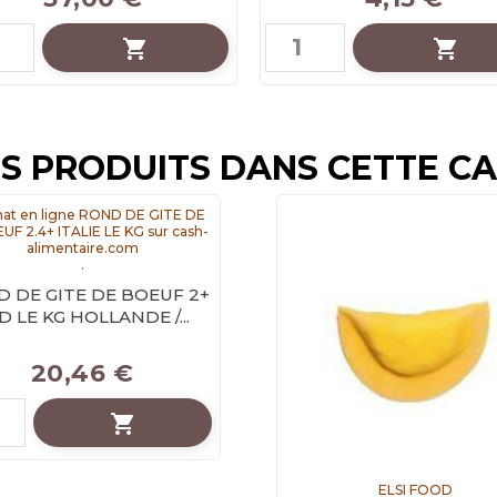


S PRODUITS DANS CETTE C
.
 DE GITE DE BOEUF 2+
D LE KG HOLLANDE /...
Prix
20,46 €

ELSI FOOD