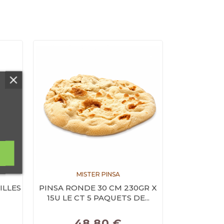
MISTER PINSA
ILLES
PINSA RONDE 30 CM 230GR X
15U LE CT 5 PAQUETS DE...
Prix
48,80 €