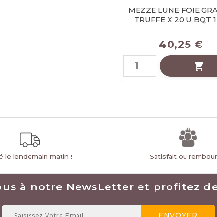
MEZZE LUNE FOIE GRA
TRUFFE X 20 U BQT 1
Prix
40,25 €

ré le lendemain matin !
Satisfait ou rembou
ous à notre NewsLetter et profitez des