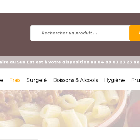
ire du Sud Est est à votre disposition au 04 89 03 23 23 d
ée
Frais
Surgelé
Boissons & Alcools
Hygiène
Fru
R